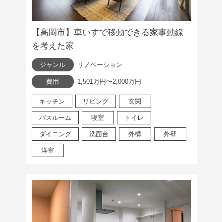
【高岡市】車いすで移動できる家事動線
を考えた家
ジャンル
リノベーション
費用
1,501万円〜2,000万円
キッチン
リビング
玄関
バスルーム
寝室
トイレ
ダイニング
洗面台
外構
外壁
洋室