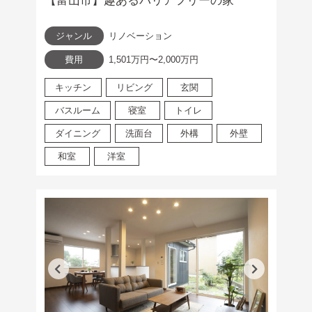
【富山市】趣あるバリアフリーの家
ジャンル
リノベーション
費用
1,501万円〜2,000万円
キッチン
リビング
玄関
バスルーム
寝室
トイレ
ダイニング
洗面台
外構
外壁
和室
洋室