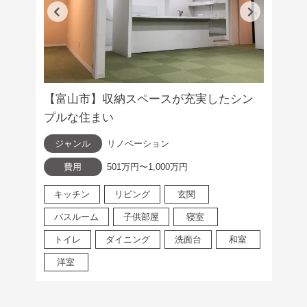
【富山市】収納スペースが充実したシン
プルな住まい
ジャンル
リノベーション
費用
501万円〜1,000万円
キッチン
リビング
玄関
バスルーム
子供部屋
寝室
トイレ
ダイニング
洗面台
和室
洋室