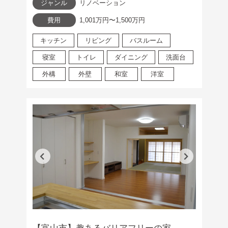
ジャンル
リノベーション
費用
1,001万円〜1,500万円
キッチン
リビング
バスルーム
寝室
トイレ
ダイニング
洗面台
外構
外壁
和室
洋室