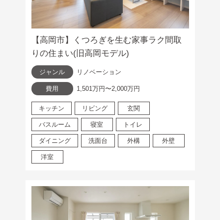
【高岡市】くつろぎを生む家事ラク間取
りの住まい(旧高岡モデル)
ジャンル
リノベーション
費用
1,501万円〜2,000万円
キッチン
リビング
玄関
バスルーム
寝室
トイレ
ダイニング
洗面台
外構
外壁
洋室