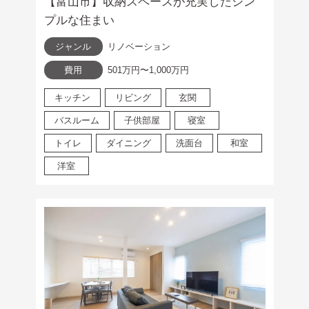
【富山市】収納スペースが充実したシン
プルな住まい
ジャンル
リノベーション
費用
501万円〜1,000万円
キッチン
リビング
玄関
バスルーム
子供部屋
寝室
トイレ
ダイニング
洗面台
和室
洋室