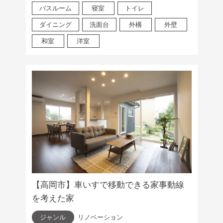
バスルーム
寝室
トイレ
ダイニング
洗面台
外構
外壁
和室
洋室
【高岡市】車いすで移動できる家事動線
を考えた家
ジャンル
リノベーション