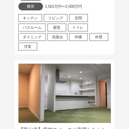
費用
1,501万円〜2,000万円
キッチン
リビング
玄関
バスルーム
寝室
トイレ
ダイニング
洗面台
外構
外壁
洋室