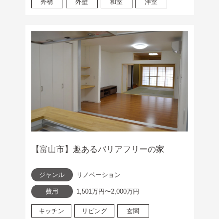
外構
外壁
和室
洋室
【富山市】趣あるバリアフリーの家
ジャンル
リノベーション
費用
1,501万円〜2,000万円
キッチン
リビング
玄関