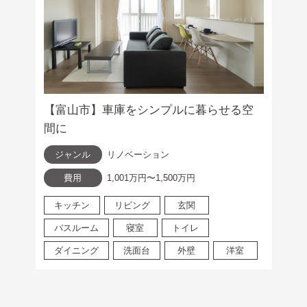
【富山市】車庫をシンプルに暮らせる空
間に
ジャンル
リノベーション
費用
1,001万円〜1,500万円
キッチン
リビング
玄関
バスルーム
寝室
トイレ
ダイニング
洗面台
外壁
洋室