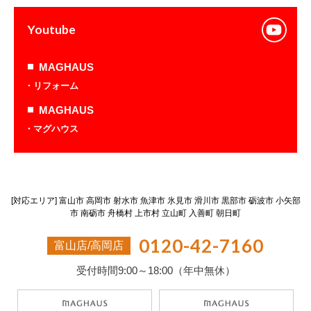
Youtube
MAGHAUS
リフォーム
MAGHAUS
マグハウス
[対応エリア] 富山市 高岡市 射水市 魚津市 氷見市 滑川市 黒部市 砺波市 小矢部
市 南砺市 舟橋村 上市村 立山町 入善町 朝日町
0120-42-7160
富山店/高岡店
受付時間
9:00～18:00
（年中無休）