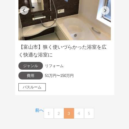
【富山市】狭く使いづらかった浴室を広
く快適な浴室に
ジャンル
リフォーム
費用
51万円〜150万円
バスルーム
前へ
1
2
3
4
5